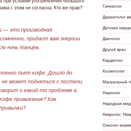
но при условии употребления большого
Гинеколог
ама с этим не согласна. Кто же прав?
Дерматолог-в
Детская хирур
и — это производная
сомненно, придаст вам энергии
Диетолог
сю ночь танцев.
Другой врач
Кардиолог
Косметолог
тоянно пьет кофе. Дошло до
 не может подняться с постели,
Мануальный т
оворит о какой-то проблеме в
Нарколог
 кофе привыкание? Как
Народная мед
 привычки?
Невролог. Нев
Онколог-мамм