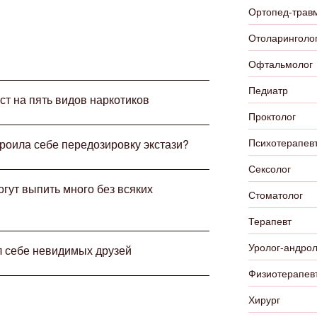
Ортопед-трав
Отоларинголо
Офтальмолог
Педиатр
ст на пять видов наркотиков
Проктолог
Психотерапевт
троила себе передозировку экстази?
Сексолог
огут выпить много без всяких
Стоматолог
Терапевт
Уролог-андрол
л себе невидимых друзей
Физиотерапев
Хирург