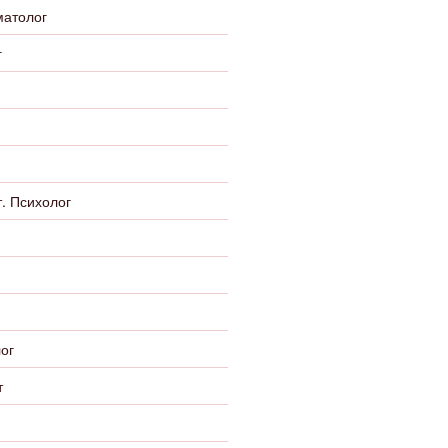
матолог
г
. Психолог
ог
т