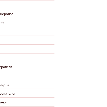
енеролог
гия
ерапевт
ицина
ропатолог
олог