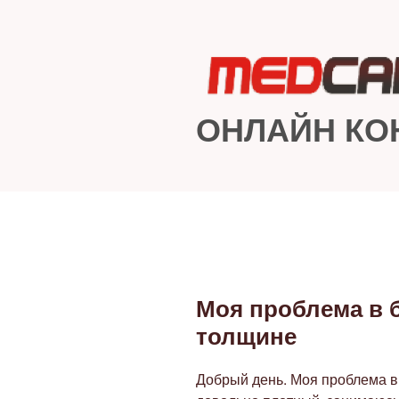
Перейти
к
содержимому
ОНЛАЙН КО
Моя проблема в б
ОПУБЛИКОВАНО
толщине
Добрый день. Моя проблема в 