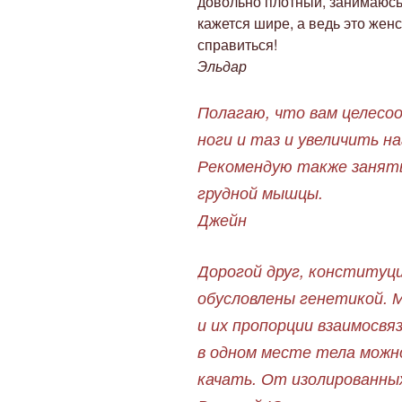
довольно плотный, занимаюсь 
кажется шире, а ведь это жен
справиться!
Эльдар
Полагаю, что вам целесоо
ноги и таз и увеличить на
Рекомендую также занять
грудной мышцы.
Джейн
Дорогой друг, конституци
обусловлены генетикой. 
и их пропорции взаимосвя
в одном месте тела можно
качать. От изолированны