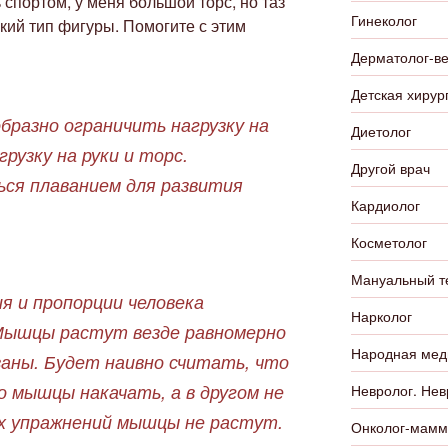
спортом, у меня большой торс, но таз
Гинеколог
ский тип фигуры. Помогите с этим
Дерматолог-в
Детская хирур
бразно ограничить нагрузку на
Диетолог
грузку на руки и торс.
Другой врач
ся плаванием для развития
Кардиолог
Косметолог
Мануальный т
я и пропорции человека
Нарколог
Мышцы растут везде равномерно
Народная мед
заны. Будет наивно считать, что
 мышцы накачать, а в другом не
Невролог. Нев
х упражнений мышцы не растут.
Онколог-мамм