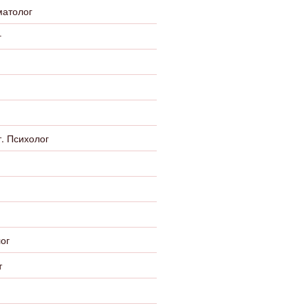
матолог
г
. Психолог
ог
т