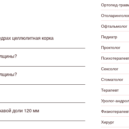
Ортопед-трав
Отоларинголо
Офтальмолог
Педиатр
едрах целлюлитная корка
Проктолог
толщины?
Психотерапевт
Сексолог
толщины?
Стоматолог
Терапевт
Уролог-андрол
равой доли 120 мм
Физиотерапев
Хирург