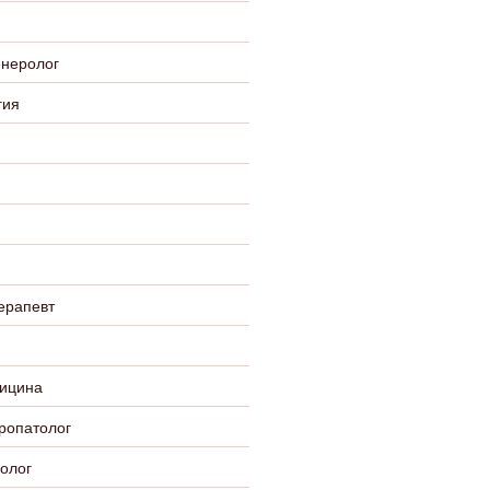
енеролог
гия
ерапевт
ицина
ропатолог
олог