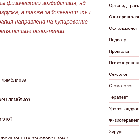
ры физического воздействия, яд
Ортопед-трав
агрузка, а также заболевания ЖКТ
Отоларинголо
ерапия направлена на купирование
Офтальмолог
репятствие осложнений.
Педиатр
Проктолог
Психотерапевт
Сексолог
т лямблиоза
Стоматолог
Терапевт
жен лямблиоз
Уролог-андрол
и это?
Физиотерапев
Хирург
инфекционным заболеванием?