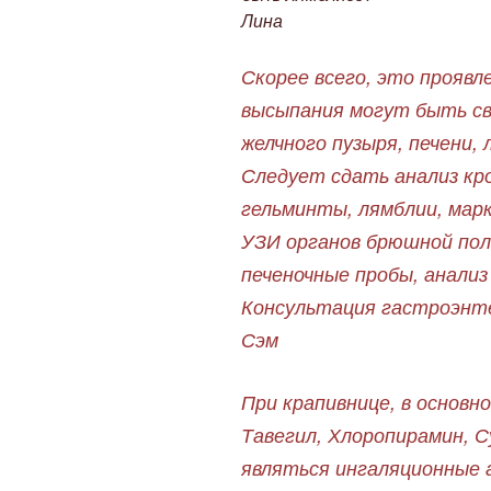
Лина
Скорее всего, это проявл
высыпания могут быть св
желчного пузыря, печени,
Следует сдать анализ кр
гельминты, лямблии, мар
УЗИ органов брюшной пол
печеночные пробы, анализ
Консультация гастроэнт
Сэм
При крапивнице, в основн
Тавегил, Хлоропирамин, 
являться ингаляционные 