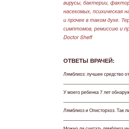
вирусы, бактерии, факто
насекомых, психическая н
и прочее в таком духе. Т
симптомов, ремиссию и п
Doctor Sheff
ОТВЕТЫ ВРАЧЕЙ:
Лямблиоз: лучшее средство о
У моего ребенка 7 лет обнару
Лямблиоз и Описторхоз. Так л
Можно ли считать лямблиоз 