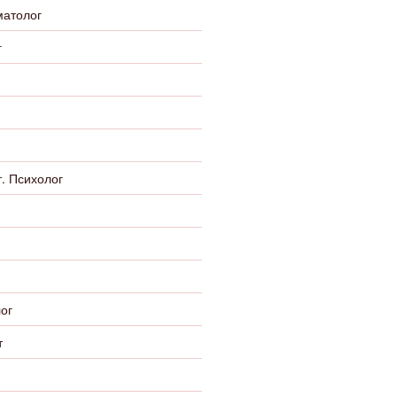
матолог
г
. Психолог
ог
т