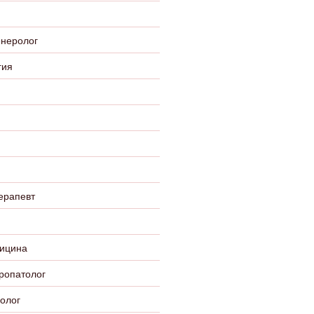
енеролог
гия
ерапевт
ицина
ропатолог
олог