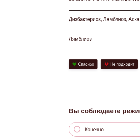
Дизбактериоз, Лямблиоз, Аск
Лямблиоз
Спасибо
Не подходит
Вы соблюдаете режи
Конечно