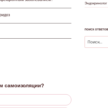
Эндокринолог
аридоз
ПОИСК ОТВЕТО
Искать:
м самоизоляции?