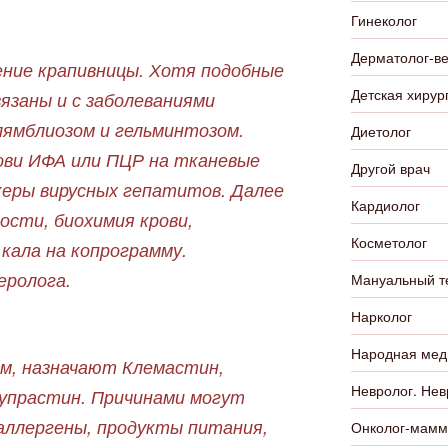
Гинеколог
Дерматолог-в
ение крапивницы. Хотя подобные
Детская хирур
язаны и с заболеваниями
 лямблиозом и гельминтозом.
Диетолог
ови ИФА или ПЦР на тканевые
Другой врач
керы вирусных гепатитов. Далее
Кардиолог
ости, биохимия крови,
Косметолог
 кала на копрограмму.
еролога.
Мануальный т
Нарколог
Народная мед
ом, назначают Клемастин,
Невролог. Нев
Супрастин. Причинами могут
аллергены, продукты питания,
Онколог-мамм