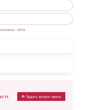
олосовало:
13016
я Н.
⛑ Задать вопрос врачу