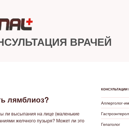
НСУЛЬТАЦИЯ ВРАЧЕЙ
КОНСУЛЬТАЦИИ 
ть лямблиоз?
Аллерголог-и
ны ли высыпания на лице (маленькие
Гастроэнтерол
аниями желчного пузыря? Может ли это
Гепатолог