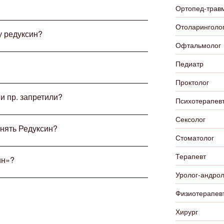
Ортопед-трав
Отоларинголо
у редуксин?
Офтальмолог
Педиатр
Проктолог
и пр. запретили?
Психотерапевт
Сексолог
енять Редуксин?
Стоматолог
Терапевт
ин»?
Уролог-андрол
Физиотерапев
Хирург