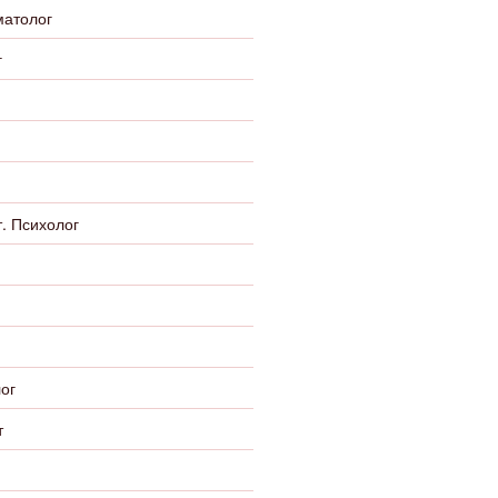
матолог
г
. Психолог
ог
т