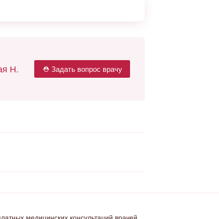
я Н.
⛑ Задать вопрос врачу
платных медицинских консультаций врачей.