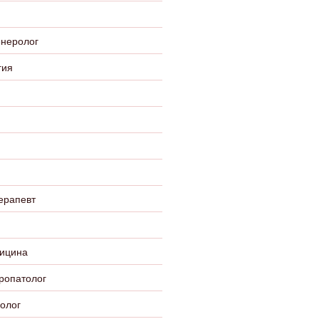
енеролог
гия
ерапевт
ицина
ропатолог
олог