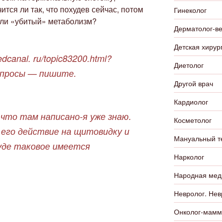
тся ли так, что похудев сейчас, потом
Гинеколог
или «убитый» метаболизм?
Дерматолог-в
Детская хирур
dcanal. ru/topic83200.html?
Диетолог
опросы — пишите.
Другой врач
Кардиолог
, что там написано-я уже знаю.
Косметолог
его действие на щитовидку и
Мануальный т
уде таковое имеется
Нарколог
Народная мед
Невролог. Нев
Онколог-мамм