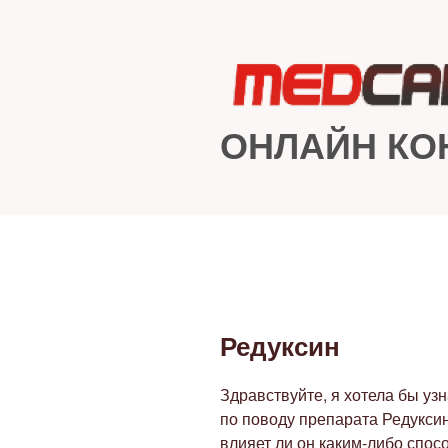
Перейти
к
содержимому
ОНЛАЙН КО
Редуксин
ОПУБЛИКОВАНО
Здравствуйте, я хотела бы у
по поводу препарата Редуксин.
влияет ли он каким-либо спос