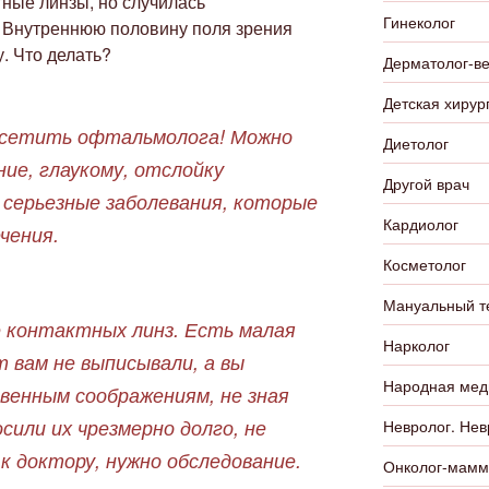
тные линзы, но случилась
Гинеколог
. Внутреннюю половину поля зрения
. Что делать?
Дерматолог-в
Детская хирур
посетить офтальмолога! Можно
Диетолог
ие, глаукому, отслойку
Другой врач
 серьезные заболевания, которые
Кардиолог
чения.
Косметолог
Мануальный т
е контактных линз. Есть малая
Нарколог
 вам не выписывали, а вы
Народная мед
венным соображениям, не зная
сили их чрезмерно долго, не
Невролог. Нев
 доктору, нужно обследование.
Онколог-мамм