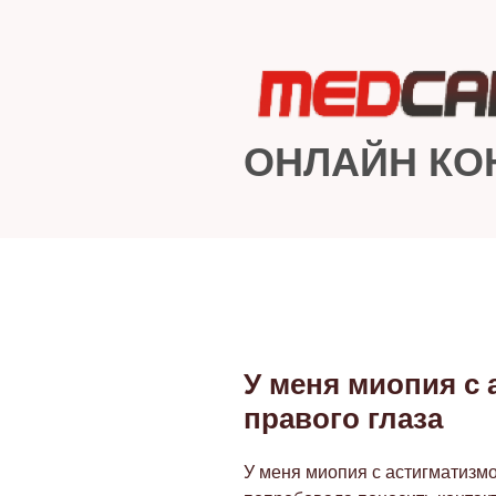
Перейти
к
содержимому
ОНЛАЙН КО
У меня миопия с
ОПУБЛИКОВАНО
правого глаза
У меня миопия с астигматизмо