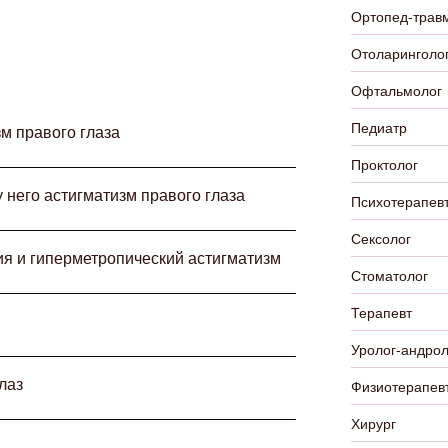
Ортопед-трав
Отоларинголо
Офтальмолог
Педиатр
м правого глаза
Проктолог
у него астигматизм правого глаза
Психотерапевт
Сексолог
ия и гиперметропический астигматизм
Стоматолог
Терапевт
Уролог-андрол
лаз
Физиотерапев
Хирург