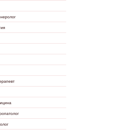
енеролог
гия
ерапевт
ицина
ропатолог
олог