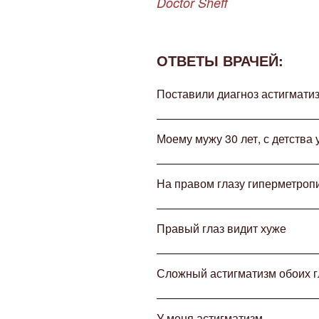
Doctor Sheff
ОТВЕТЫ ВРАЧЕЙ:
Поставили диагноз астигматиз
Моему мужу 30 лет, с детства 
На правом глазу гиперметроп
Правый глаз видит хуже
Сложный астигматизм обоих г
У меня астигматизм