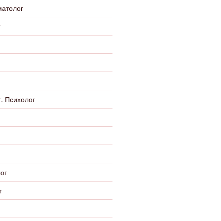
матолог
г
. Психолог
ог
т