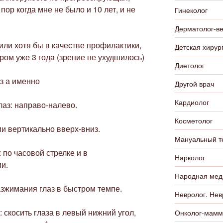
пор когда мне не было и 10 лет, и не
Гинеколог
Дерматолог-в
или хотя бы в качестве профилактики,
Детская хирур
ром уже 3 года (зрение не ухудшилось)
Диетолог
з а именно
Другой врач
Кардиолог
лаз: направо-налево.
Косметолог
и вертикально вверх-вниз.
Мануальный т
 по часовой стрелке и в
Нарколог
и.
Народная мед
зжимания глаз в быстром темпе.
Невролог. Нев
 скосить глаза в левый нижний угол,
Онколог-мамм