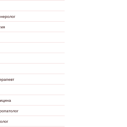
енеролог
гия
ерапевт
ицина
ропатолог
олог