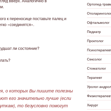
гляд вверх. Аналогично в
Ортопед-трав
и.
Отоларинголо
того к переносице поставьте палец и
Офтальмолог
егко «соединятся».
Педиатр
Проктолог
худшат ли состояние?
Психотерапевт
Сексолог
елать?
Стоматолог
Терапевт
Уролог-андрол
я, о которых Вы пишите полезны
Физиотерапев
лают его значительно лучше (если
Хирург
уткам), то безусловно помогут